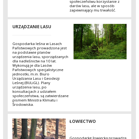
społeczeństwu korzystanie z
darów lasu, ale w sposób
zapewniający mu trwałość.
URZĄDZANIE LASU
Gospodarka leśna w Lasach
Państwowych prowadzona jest
na podstawie planów
urządzenia lasu, sporządzanych
dla nadleśnictw na 10 lat.
Wykonują je dla Lasów
Państwowych specjalistyczne
jednostki, m.in. Biuro
Urządzania Lasu i Geodezji
Leśnej (BULiGL). Plany
urządzenia lasu, po
konsultacjach z udziałem
społeczeństwa, są zatwierdzane
pismem Ministra Klimatu i
Środowiska.
ŁOWIECTWO
Gospodarkę łowiecką prowadzą