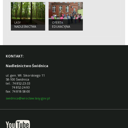
LASY
OFERTA
NADLEŚNICTWA
EDUKACYJNA
KONTAKT:
Nadleśnictwo Świdnica
ul. gen. Wł. Sikorskiego 11
58-100 Świdnica
tel.: 74 852-23-33
74 852-24-93
fax: 74 818-58-00
swidnica@wroclaw.lasy.gov.pl