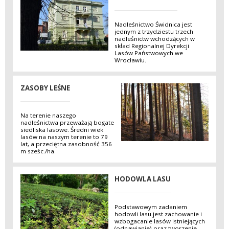
Nadleśnictwo Świdnica jest
jednym z trzydziestu trzech
nadleśnictw wchodzących w
skład Regionalnej Dyrekcji
Lasów Państwowych we
Wrocławiu.
ZASOBY LEŚNE
Na terenie naszego
nadleśnictwa przeważają bogate
siedliska lasowe. Średni wiek
lasów na naszym terenie to 79
lat, a przeciętna zasobność 356
m sześc./ha.
HODOWLA LASU
Podstawowym zadaniem
hodowli lasu jest zachowanie i
wzbogacanie lasów istniejących
(odnawianie) oraz tworzenie