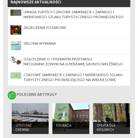
NAJNOWSZE AKTUALNOŚCI
NAJNOWSZE AKTUALNOŚCI
UWAGA TURYŚCI! CZASOWE ZAMKNIĘCIE CZARNEGO I
NIEBIESKIEGO SZLAKU TURYSTYCZNEGO PROWADZĄCEGO
NA WIELKĄ SOWĘ!
ZAGROŻENIE POŻAROWE
ZIELONA WYMIANA
OGŁOSZENIE O I PISEMNYM PRZETARGU
NIEOGRANICZONYM NA DZIERŻAWĘ GRUNTU NIELEŚNEGO
(BZ-BIWAK) POŁOŻONEGO W ODDZ. 202R-00 - OBRĘBU
LEŚNEGO BIELAWA, NA SZCZYCIE GÓRY WIELKIEJ SOWY
CZASOWE ZAMKNIĘCIE CZARNEGO I NIEBIESKIEGO SZLAKU
TURYSTYCZNEGO PROWADZĄCEGO NA WIELKĄ SOWĘ
POLECANE ARTYKUŁY
POLECANE ARTYKUŁY
SPRZEDAŻ
EDUKACJA
OFERTA DLA
DREWNA
MYŚLIWYCH