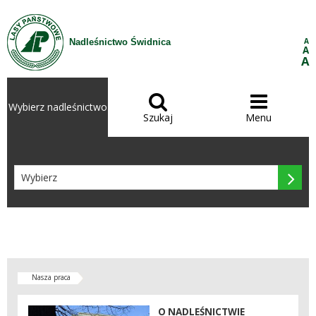
Przejdź do treści
A
Nadleśnictwo Świdnica
A
A


Wybierz nadleśnictwo
Szukaj
Menu

Nasza praca
O NADLEŚNICTWIE