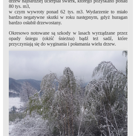
drzew najbardziej ucierpiał świerk, którego pozyskano ponad
80 tys. m3,
w czym wywroty ponad 62 tys. m3. Wydarzenie to miało
bardzo negatywne skutki w roku następnym, gdyż huragan
bardzo osłabił drzewostany.
Okresowo notowane są szkody w lasach wyrządzane przez
opady śniegu (okiść śnieżna) bądź też sadź, które
przyczyniają się do wyginania i połamania wielu drzew.