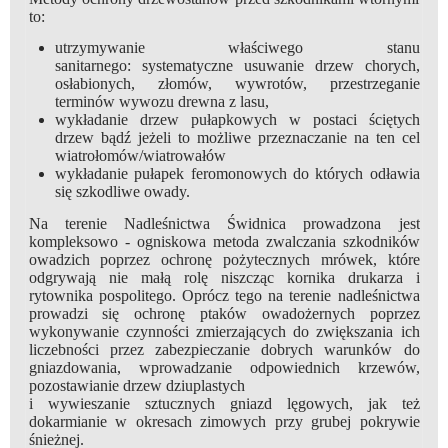
to:
utrzymywanie właściwego stanu
sanitarnego: systematyczne usuwanie drzew chorych,
osłabionych, złomów, wywrotów, przestrzeganie
terminów wywozu drewna z lasu,
wykładanie drzew pułapkowych w postaci ściętych
drzew bądź jeżeli to możliwe przeznaczanie na ten cel
wiatrołomów/wiatrowałów
wykładanie pułapek feromonowych do których odławia
się szkodliwe owady.
Na terenie Nadleśnictwa Świdnica prowadzona jest
kompleksowo - ogniskowa metoda zwalczania szkodników
owadzich poprzez ochronę pożytecznych mrówek, które
odgrywają nie małą rolę niszcząc kornika drukarza i
rytownika pospolitego. Oprócz tego na terenie nadleśnictwa
prowadzi się ochronę ptaków owadożernych poprzez
wykonywanie czynności zmierzających do zwiększania ich
liczebności przez zabezpieczanie dobrych warunków do
gniazdowania, wprowadzanie odpowiednich krzewów,
pozostawianie drzew dziuplastych
i wywieszanie sztucznych gniazd lęgowych, jak też
dokarmianie w okresach zimowych przy grubej pokrywie
śnieżnej.