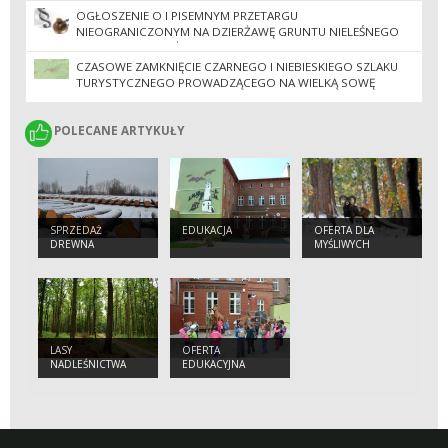
OGŁOSZENIE O I PISEMNYM PRZETARGU
NIEOGRANICZONYM NA DZIERŻAWĘ GRUNTU NIELEŚNEGO
(BZ-BIWAK) POŁOŻONEGO W ODDZ. 202R-00 - OBRĘBU
LEŚNEGO BIELAWA, NA SZCZYCIE GÓRY WIELKIEJ SOWY
CZASOWE ZAMKNIĘCIE CZARNEGO I NIEBIESKIEGO SZLAKU
TURYSTYCZNEGO PROWADZĄCEGO NA WIELKĄ SOWĘ
POLECANE ARTYKUŁY
POLECANE ARTYKUŁY
SPRZEDAŻ
EDUKACJA
OFERTA DLA
DREWNA
MYŚLIWYCH
LASY
OFERTA
NADLEŚNICTWA
EDUKACYJNA