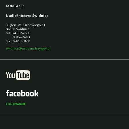
KONTAKT:
Nadleśnictwo Świdnica
ul. gen. Wł. Sikorskiego 11
58-100 Świdnica
tel.: 74 852-23-33
74 852-24-93
fax: 74 818-58-00
swidnica@wroclaw.lasy.gov.pl
LOGOWANIE