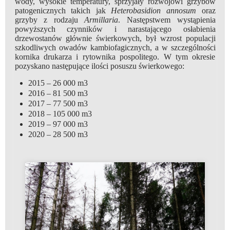
wody, wysokie temperatury, sprzyjały rozwojowi grzybów
patogenicznych takich jak
Heterobasidion annosum
oraz
grzyby z rodzaju
Armillaria
. Następstwem wystąpienia
powyższych czynników i narastającego osłabienia
drzewostanów głównie świerkowych, był wzrost populacji
szkodliwych owadów kambiofagicznych, a w szczególności
kornika drukarza i rytownika pospolitego. W tym okresie
pozyskano następujące ilości posuszu świerkowego:
2015 – 26 000 m3
2016 – 81 500 m3
2017 – 77 500 m3
2018 – 105 000 m3
2019 – 97 000 m3
2020 – 28 500 m3