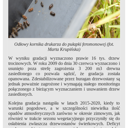
Odłowy kornika drukarza do pułapki feromonowej (fot.
Marta Krupińska)
W wyniku gradacji wyznaczono prawie 16 tys. drzew
trocinowych. W roku 2009 do dnia 30 czerwca wyznaczono i
usunięto poza strefę zagrożenia 3 200 m3 drewna
zasiedlonego co pozwala sądzić, że gradacja została
opanowana. Zdestabilizowane przez huragan drzewostany są
jednak poważnie zagrożone i wymagają stałego monitoringu
połączonego z bieżącym wyznaczaniem i usuwaniem drzew
zasiedlonych.
Kolejna gradacja nastąpiła w latach 2015-2020, kiedy to
warunki pogodowe, a w szczególności niewielka ilość
opadów atmosferycznych zarówno w okresie zimowym, jak
również w trakcie sezonu wegetacyjnego przyczyniły się do
osłabienia zwłaszcza drzewostanów świerkowych. Deficyt