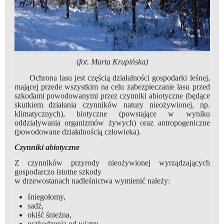
(fot. Marta Krupińska)
Ochrona lasu jest częścią działalności gospodarki leśnej,
mającej przede wszystkim na celu zabezpieczanie lasu przed
szkodami powodowanymi przez czynniki abiotyczne (będące
skutkiem działania czynników natury nieożywionej, np.
klimatycznych), biotyczne (powstające w wyniku
oddziaływania organizmów żywych) oraz antropogeniczne
(powodowane działalnością człowieka).
Czynniki abiotyczne
Z czynników przyrody nieożywionej wyrządzających
gospodarczo istotne szkody
w drzewostanach nadleśnictwa wymienić należy:
śniegołomy,
sadź,
okiść śnieżna,
uszkodzenia od wiatru,