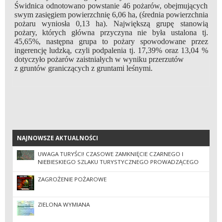
Świdnica odnotowano powstanie 46 pożarów, obejmujących
swym zasięgiem powierzchnię 6,06 ha, (średnia powierzchnia
pożaru wyniosła 0,13 ha). Największą grupę stanowią
pożary, których główna przyczyna nie była ustalona tj.
45,65%, następna grupa to pożary spowodowane przez
ingerencję ludzką, czyli podpalenia tj. 17,39% oraz 13,04 %
dotyczyło pożarów zaistniałych w wyniku przerzutów
z gruntów graniczących z gruntami leśnymi.
NAJNOWSZE AKTUALNOŚCI
NAJNOWSZE AKTUALNOŚCI
UWAGA TURYŚCI! CZASOWE ZAMKNIĘCIE CZARNEGO I
NIEBIESKIEGO SZLAKU TURYSTYCZNEGO PROWADZĄCEGO
NA WIELKĄ SOWĘ!
ZAGROŻENIE POŻAROWE
ZIELONA WYMIANA