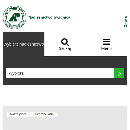
Przejdź do treści
A
Nadleśnictwo Świdnica
A
A


Wybierz nadleśnictwo
Szukaj
Menu

Nasza praca
Ochrona lasu