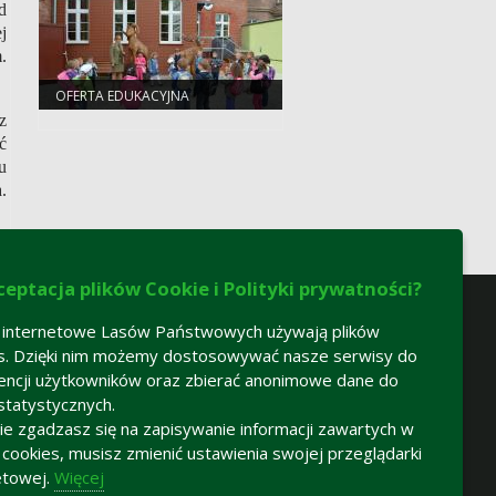
d
j
.
OFERTA EDUKACYJNA
z
ć
u
.
ceptacja plików Cookie i Polityki prywatności?
 internetowe Lasów Państwowych używają plików
s. Dzięki nim możemy dostosowywać nasze serwisy do
encji użytkowników oraz zbierać anonimowe dane do
statystycznych.
 nie zgadzasz się na zapisywanie informacji zawartych w
h cookies, musisz zmienić ustawienia swojej przeglądarki
etowej.
Więcej