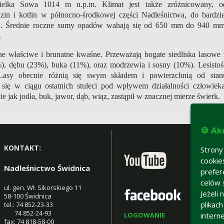
elka Sowa 1014 m n.p.m. Klimat jest także zróżnicowany, o
izin i kotlin w północno-środkowej części Nadleśnictwa, do bardzie
niu. Średnie roczne sumy opadów wahają się od 650 mm do 940 mm
.
ne właściwe i brunatne kwaśne. Przeważają bogate siedliska lasowe 
, dębu (23%), buka (11%), oraz modrzewia i sosny (10%). Lesistoś
Lasy obecnie różnią się swym składem i powierzchnią od stan
 się w ciągu ostatnich stuleci pod wpływem działalności człowieka
e jak jodła, buk, jawor, dąb, wiąz, zastąpił w znacznej mierze świerk.
🍪 Ak
KONTAKT:
Strony
cookie
Nadleśnictwo Świdnica
prefer
celów 
ul. gen. Wł. Sikorskiego 11
Jeżeli
58-100 Świdnica
plikac
tel.: 74 852-23-33
74 852-24-93
LOGOWANIE
intern
fax: 74 818-58-00