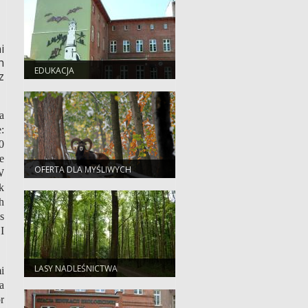
i
h
EDUKACJA
z
a
:
0
e
OFERTA DLA MYŚLIWYCH
W
k
h
s
I
LASY NADLEŚNICTWA
i
a
r