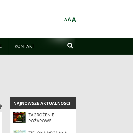
A
A
A

E
KONTAKT
NAJNOWSZE AKTUALNOŚCI
NAJNOWSZE AKTUALNOŚCI
ZAGROŻENIE
POŻAROWE
ZIELONA WYMIANA