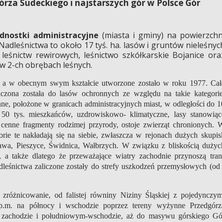
órza Sudeckiego i najstarszych gór w Polsce Gór
ednostki administracyjne
(miasta i gminy) na powierzchn
Nadleśnictwa to około 17 tyś. ha. lasów i gruntów nieleśnyc
 leśnictw rewirowych, leśnictwo szkółkarskie Bojanice ora
 w 2-ch obrębach leśnych.
, a w obecnym swym kształcie utworzone zostało w roku 1977. Cał
iczona została do lasów ochronnych ze względu na takie kategorie
e, położone w granicach administracyjnych miast, w odległości do 1
 50 tys. mieszkańców, uzdrowiskowo- klimatyczne, lasy stanowiąc
cenne fragmenty rodzimej przyrody, ostoje zwierząt chronionych. 
orie te nakładają się na siebie, zwłaszcza w rejonach dużych skupis
lawa, Pieszyce, Świdnica, Wałbrzych. W związku z bliskością dużyc
 a także dlatego że przeważające wiatry zachodnie przynoszą tran
leśnictwa zaliczone zostały do strefy uszkodzeń przemysłowych (od 
 zróżnicowanie, od falistej równiny Niziny Śląskiej z pojedynczym
.m. na północy i wschodzie poprzez tereny wyżynne Przedgórz
 zachodzie i południowym-wschodzie, aż do masywu górskiego Gó