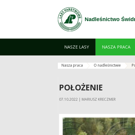
Przejdź do treści
Nadleśnictwo Świd
NASZE LASY
NASZA PRACA
Nasza praca
O nadleśnictwie
P
POŁOŻENIE
07.10.2022 | MARIUSZ KRECZMER