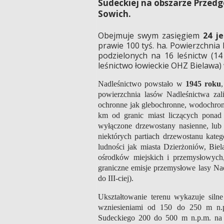
Sudeckiej na obszarze Przedg
Sowich.
Obejmuje swym zasięgiem
24 j
prawie 100 tyś. ha. Powierzchnia 
podzielonych na 16 leśnictw (14
leśnictwo łowieckie OHZ Bielawa)
Nadleśnictwo powstało w
1945 roku
powierzchnia lasów Nadleśnictwa zal
ochronne jak glebochronne, wodochronn
km od granic miast liczących ponad
wyłączone drzewostany nasienne, lub 
niektórych partiach drzewostanu kateg
ludności jak miasta Dzierżoniów, Bie
ośrodków miejskich i przemysłowych,
graniczne emisje przemysłowe lasy Nad
do III-ciej).
Ukształtowanie terenu wykazuje silne
wzniesieniami od 150 do 250 m n.p
Sudeckiego 200 do 500 m n.p.m. na